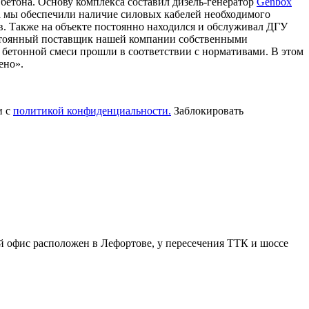
 бетона. Основу комплекса составил дизель-генератор
Genbox
а мы обеспечили наличие силовых кабелей необходимого
. Также на объекте постоянно находился и обслуживал ДГУ
стоянный поставщик нашей компании собственными
бетонной смеси прошли в соответствии с нормативами. В этом
ено».
и с
политикой конфиденциальности.
Заблокировать
й офис расположен в Лефортове, у пересечения ТТК и шоссе