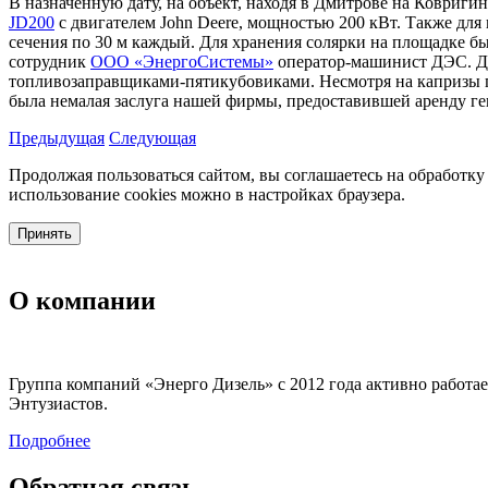
В назначенную дату, на объект, находя в Дмитрове на Ковриги
JD200
с двигателем John Deere, мощностью 200 кВт. Также дл
сечения по 30 м каждый. Для хранения солярки на площадке 
сотрудник
ООО «ЭнергоСистемы»
оператор-машинист ДЭС. До
топливозаправщиками-пятикубовиками. Несмотря на капризы п
была немалая заслуга нашей фирмы, предоставившей аренду ген
Предыдущая
Следующая
Продолжая пользоваться сайтом, вы соглашаетесь на обработку
использование cookies можно в настройках браузера.
Принять
О компании
Группа компаний «Энерго Дизель» с 2012 года активно работа
Энтузиастов.
Подробнее
Обратная связь