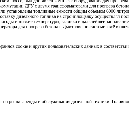
нском шоссе, был доставлен комплект оборудования для прогрева
я коммутации ДГУ с двумя трансформаторами для прогрева бетон
были установлены топливные емкости общим объемом 6000 литров
ставку дизельного топлива на стройплощадку осуществлял по
огоды и низкие температуры, заливка и дальнейшее застывание 
ератора для прогрева бетона в Дмитрове по системе «всё включ
 файлов cookie и других пользовательских данных в соответстви
ет на рынке аренды и обслуживания дизельной техники. Головно